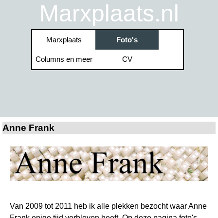
Ga naar de inhoud
Marxplaats.nl
Menu overslaan
Marxplaats
Foto's
▼
Columns en meer
CV
▼
▼
Anne Frank
Van 2009 tot 2011 heb ik alle plekken bezocht waar Anne
Frank enige tijd verbleven heeft. Op deze pagina foto's