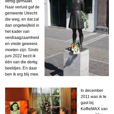
dertig gemaakt.
Naar verluid gaf de
gemeente Utrecht
die weg, en dat zal
dan ongetwijfeld in
het kader van
verdraagzaamheid
en vrede geweest
moeten zijn. Sinds
juni 2022 bezit ik
één van die dertig
beeldjes. En daar
ben ik erg blij mee.
In december
2011 was ik te
gast bij
KoffieMAX van