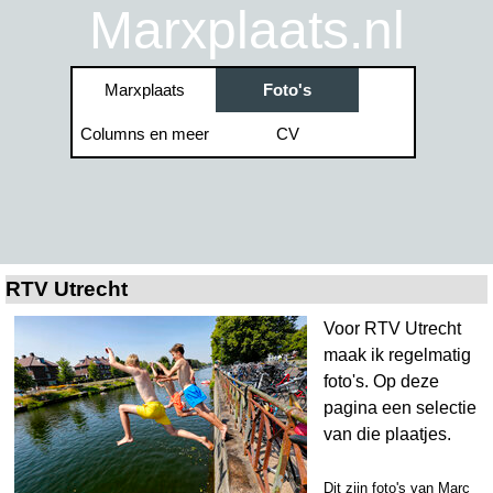
Ga naar de inhoud
Marxplaats.nl
Menu overslaan
Marxplaats
Foto's
▼
Columns en meer
CV
▼
▼
RTV Utrecht
Voor RTV Utrecht
maak ik regelmatig
foto's. Op deze
pagina een selectie
van die plaatjes.
Dit zijn foto's van Marc