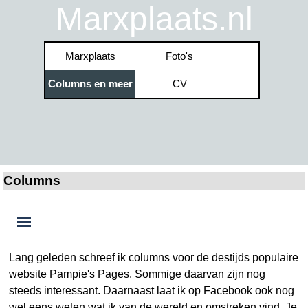
Ga naar de inhoud
Marxplaats.nl
Menu overslaan
Marxplaats
Foto's
▼
Columns en meer
CV
▼
▼
Columns
Menu overslaan
Lang geleden schreef ik columns voor de destijds populaire
website Pampie's Pages. Sommige daarvan zijn nog
steeds interessant. Daarnaast laat ik op Facebook ook nog
wel eens weten wat ik van de wereld en omstreken vind. Je