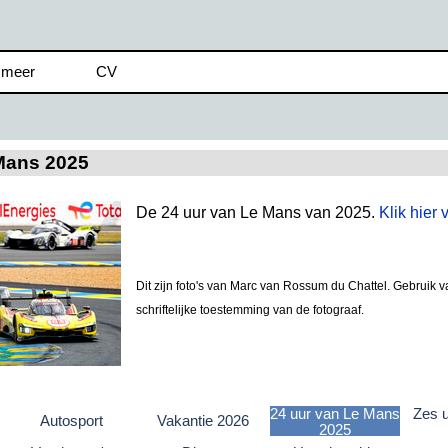
Menu overslaan
 meer
CV
▼
▼
Mans 2025
De 24 uur van Le Mans van 2025.
Klik hier
Dit zijn foto's van Marc van Rossum du Chattel. Gebruik v
schriftelijke toestemming van de fotograaf.
24 uur van Le Mans
Zes 
Autosport
Vakantie 2026
2025