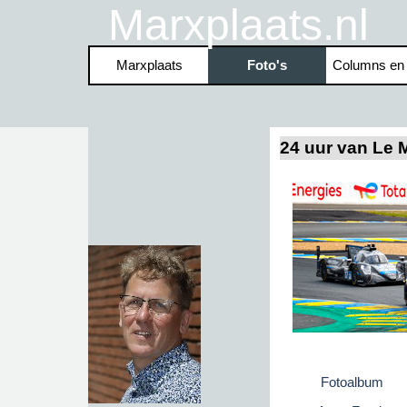
Ga naar de inhoud
Marxplaats.nl
Marxplaats
Foto's
Columns en
▼
24 uur van Le 
Fotoalbum